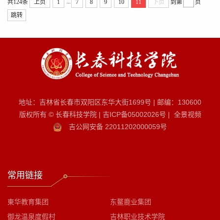
...
共124条
上页
1
7
8
9
10
11
下页
到第
页
跳转
地址：吉林省长春市双阳区东华大街1699号
|
邮编：130600
版权所有 © 长春科技学院
|
吉ICP备05002026号
|
全景视频
吉公网安备 22011202000059号
常用链接
東华教育集团
东鳌鹿业集团
御龙温泉度假村
吉林职业技术学院