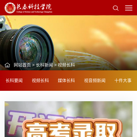
网站首页
>
长科新闻
>
视频长科
长科要闻
视频长科
媒体长科
视音频新闻
十件大事