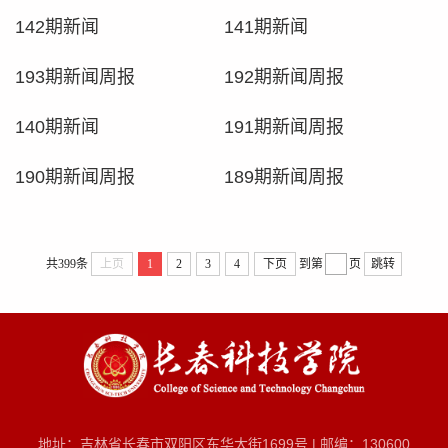
142期新闻
141期新闻
193期新闻周报
192期新闻周报
140期新闻
191期新闻周报
190期新闻周报
189期新闻周报
共399条
上页
1
2
3
4
下页
到第
页
跳转
地址：吉林省长春市双阳区东华大街1699号
|
邮编：130600