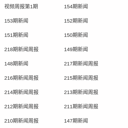
视频周报第1期
154期新闻
153期新闻
152期新闻
151期新闻
150期新闻
218期新闻周报
149期新闻
148期新闻
217期新闻周报
216期新闻周报
215期新闻周报
214期新闻周报
213期新闻周报
212期新闻周报
211期新闻周报
210期新闻周报
147期新闻