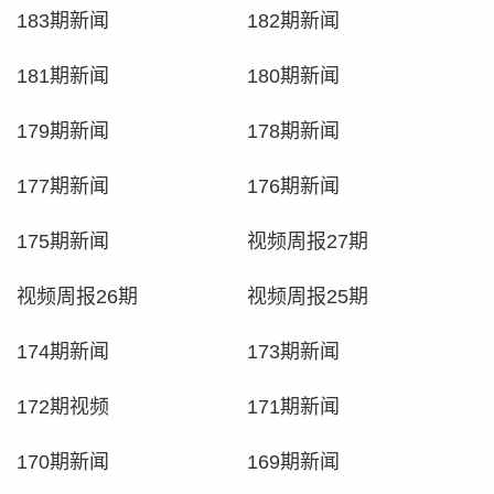
183期新闻
182期新闻
181期新闻
180期新闻
179期新闻
178期新闻
177期新闻
176期新闻
175期新闻
视频周报27期
视频周报26期
视频周报25期
174期新闻
173期新闻
172期视频
171期新闻
170期新闻
169期新闻