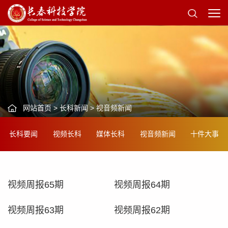
网站首页
>
长科新闻
>
视音频新闻
长科要闻
视频长科
媒体长科
视音频新闻
十件大事
视频周报65期
视频周报64期
视频周报63期
视频周报62期